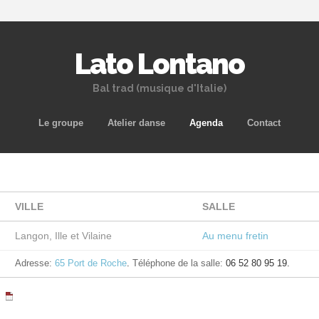
Lato Lontano
Bal trad (musique d'Italie)
Aller
Le groupe
Atelier danse
Agenda
Contact
au
contenu
principal
VILLE
SALLE
Langon, Ille et Vilaine
Au menu fretin
Adresse:
65 Port de Roche
.
Téléphone de la salle:
06 52 80 95 19.
|